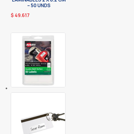
– 50 UNDS
$
49.617