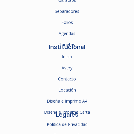
Ultratabs
Separadores
Folios
Agendas
Tarjetas
Institucional
Inicio
Avery
Contacto
Locación
Diseña e Imprime A4
Diseña e Imprime Carta
Legales
Política de Privacidad