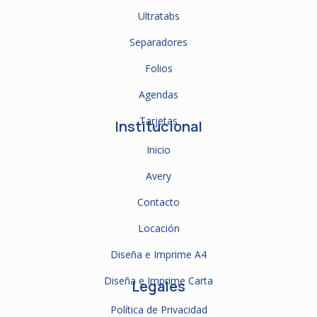
Ultratabs
Separadores
Folios
Agendas
Tarjetas
Institucional
Inicio
Avery
Contacto
Locación
Diseña e Imprime A4
Diseña e Imprime Carta
Legales
Política de Privacidad