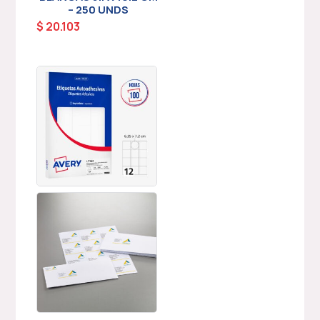
– 250 UNDS
$
20.103