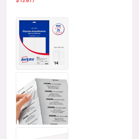
$
13.677