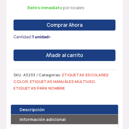
Retiro inmediato
por locales
Comprar Ahora
Cantidad:
1 unidad
ETIQUETAS
Añadir al carrito
ESCOLARES
ROJO
3.5
SKU:
A3233
Categorías:
ETIQUETAS ESCOLARES
x
COLOR
,
ETIQUETAS MANUALES MULTIUSO
,
5.8
ETIQUETAS PARA NOMBRE
CM
-
180
Descripción
UNDS
cantidad
Información adicional