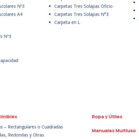
scolares Nº3
Carpetas Tres Solapas Oficio
scolares A4
Carpetas Tres Solapas N°3
Carpeta en L
es Nº3
Capacidad
imibles
Ropa y Útiles
as – Rectangulares o Cuadradas
Manuales Multiuso
das, Redondas y Otras