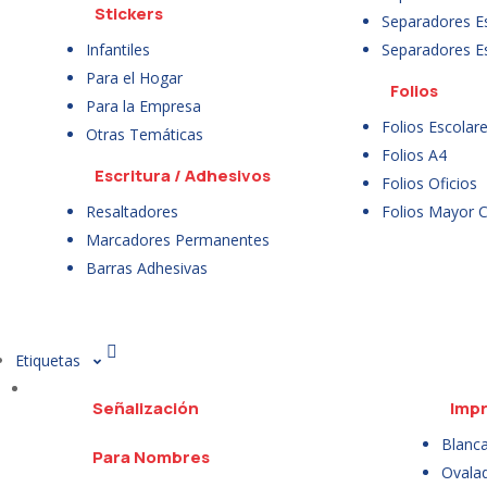
Stickers
Separadores E
Infantiles
Separadores E
Para el Hogar
Folios
Para la Empresa
Folios Escolar
Otras Temáticas
Folios A4
Escritura / Adhesivos
Folios Oficios
Resaltadores
Folios Mayor 
Marcadores Permanentes
Barras Adhesivas
Etiquetas
Señalización
Impr
Blanc
Para Nombres
Ovala