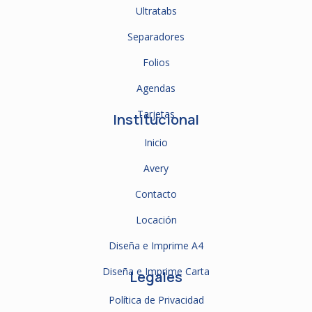
Ultratabs
Separadores
Folios
Agendas
Tarjetas
Institucional
Inicio
Avery
Contacto
Locación
Diseña e Imprime A4
Diseña e Imprime Carta
Legales
Política de Privacidad