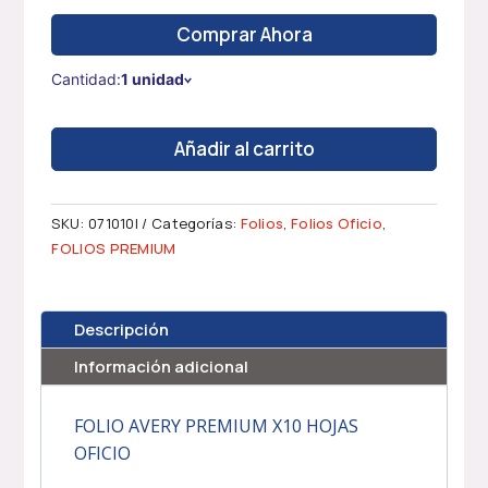
Comprar Ahora
Cantidad:
1 unidad
FOLIOS
Añadir al carrito
AVERY
PREMIUM
70
SKU:
071010I
Categorías:
Folios
,
Folios Oficio
,
MIC
FOLIOS PREMIUM
-
OFICIO
10
Descripción
UNDS
cantidad
Información adicional
FOLIO AVERY PREMIUM X10 HOJAS
OFICIO