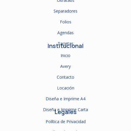
Ultratabs
Separadores
Folios
Agendas
Tarjetas
Institucional
Inicio
Avery
Contacto
Locación
Diseña e Imprime A4
Diseña e Imprime Carta
Legales
Política de Privacidad