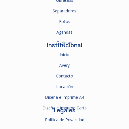
Ultratabs
Separadores
Folios
Agendas
Tarjetas
Institucional
Inicio
Avery
Contacto
Locación
Diseña e Imprime A4
Diseña e Imprime Carta
Legales
Política de Privacidad