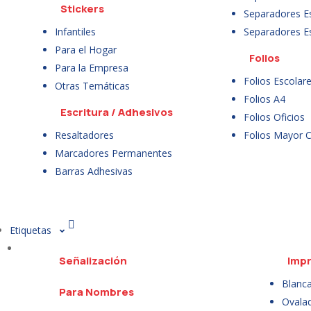
Stickers
Separadores E
Infantiles
Separadores E
Para el Hogar
Folios
Para la Empresa
Folios Escolar
Otras Temáticas
Folios A4
Escritura / Adhesivos
Folios Oficios
Resaltadores
Folios Mayor 
Marcadores Permanentes
Barras Adhesivas
Etiquetas
Señalización
Impr
Blanc
Para Nombres
Ovala