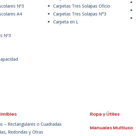
scolares Nº3
Carpetas Tres Solapas Oficio
scolares A4
Carpetas Tres Solapas N°3
Carpeta en L
es Nº3
Capacidad
imibles
Ropa y Útiles
as – Rectangulares o Cuadradas
Manuales Multiuso
das, Redondas y Otras