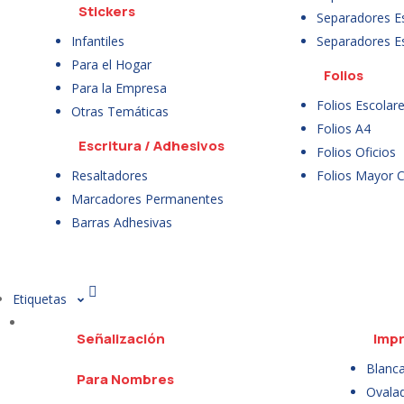
Stickers
Separadores E
Infantiles
Separadores E
Para el Hogar
Folios
Para la Empresa
Folios Escolar
Otras Temáticas
Folios A4
Escritura / Adhesivos
Folios Oficios
Resaltadores
Folios Mayor 
Marcadores Permanentes
Barras Adhesivas
Etiquetas
Señalización
Impr
Blanc
Para Nombres
Ovala