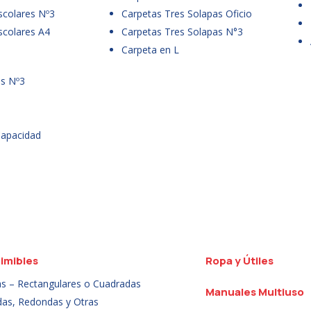
scolares Nº3
Carpetas Tres Solapas Oficio
scolares A4
Carpetas Tres Solapas N°3
Carpeta en L
es Nº3
Capacidad
imibles
Ropa y Útiles
as – Rectangulares o Cuadradas
Manuales Multiuso
das, Redondas y Otras