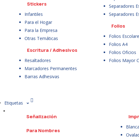
Stickers
Separadores E
Infantiles
Separadores E
Para el Hogar
Folios
Para la Empresa
Folios Escolar
Otras Temáticas
Folios A4
Escritura / Adhesivos
Folios Oficios
Resaltadores
Folios Mayor 
Marcadores Permanentes
Barras Adhesivas
Etiquetas
Señalización
Impr
Blanc
Para Nombres
Ovala