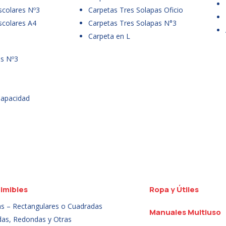
scolares Nº3
Carpetas Tres Solapas Oficio
scolares A4
Carpetas Tres Solapas N°3
Carpeta en L
es Nº3
Capacidad
imibles
Ropa y Útiles
as – Rectangulares o Cuadradas
Manuales Multiuso
das, Redondas y Otras