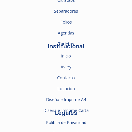
Ultratabs
Separadores
Folios
Agendas
Tarjetas
Institucional
Inicio
Avery
Contacto
Locación
Diseña e Imprime A4
Diseña e Imprime Carta
Legales
Política de Privacidad