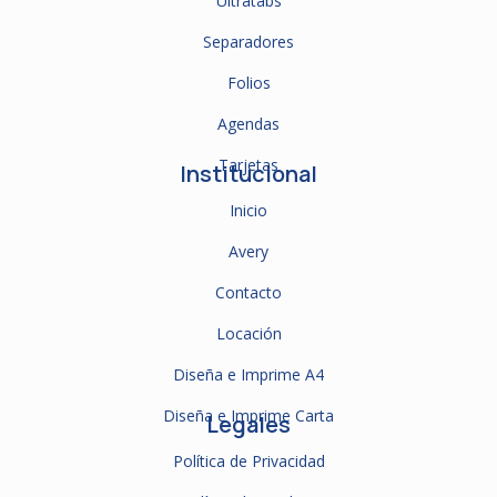
Ultratabs
Separadores
Folios
Agendas
Tarjetas
Institucional
Inicio
Avery
Contacto
Locación
Diseña e Imprime A4
Diseña e Imprime Carta
Legales
Política de Privacidad