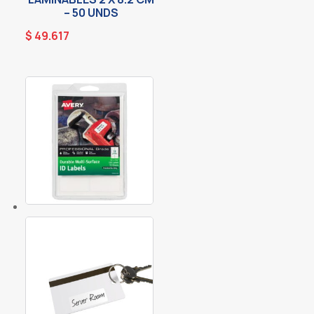
– 50 UNDS
$
49.617