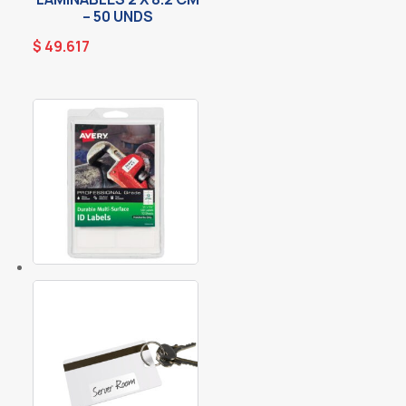
– 50 UNDS
$
49.617