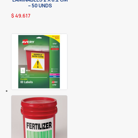
– 50 UNDS
$
49.617