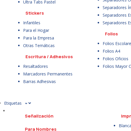
Ultra Tabs Pastel
Separadores Ín
Stickers
Separadores E
Infantiles
Separadores E
Para el Hogar
Folios
Para la Empresa
Folios Escolar
Otras Temáticas
Folios A4
Escritura / Adhesivos
Folios Oficios
Resaltadores
Folios Mayor 
Marcadores Permanentes
Barras Adhesivas
Etiquetas
Señalización
Impr
Blanc
Para Nombres