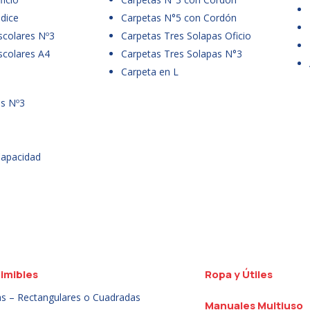
dice
Carpetas N°5 con Cordón
scolares Nº3
Carpetas Tres Solapas Oficio
scolares A4
Carpetas Tres Solapas N°3
Carpeta en L
es Nº3
Capacidad
imibles
Ropa y Útiles
as – Rectangulares o Cuadradas
Manuales Multiuso