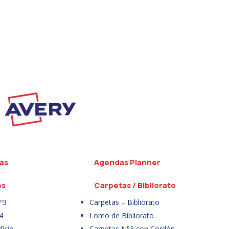
as
Agendas Planner
es
Carpetas / Bibliorato
º3
Carpetas – Bibliorato
4
Lomo de Bibliorato
icio
Carpetas N°3 con Cordón