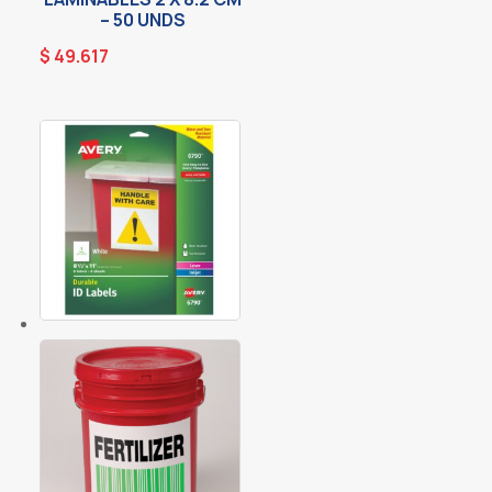
– 50 UNDS
$
49.617