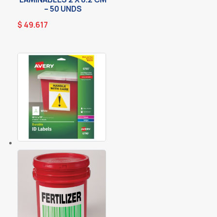
– 50 UNDS
$
49.617