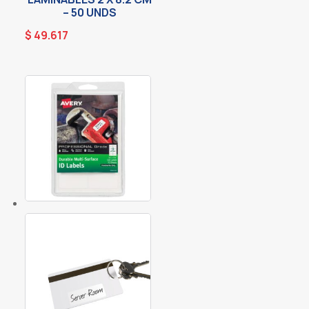
– 50 UNDS
$
49.617