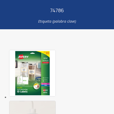
74786
Etiqueta (palabra clave)