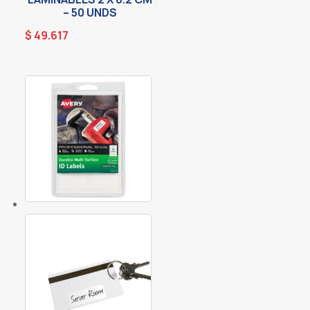
– 50 UNDS
$
49.617