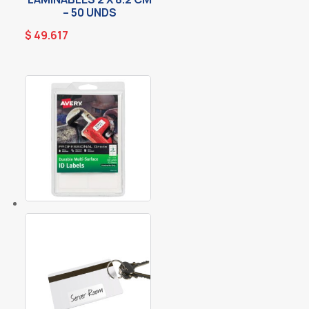
– 50 UNDS
$
49.617