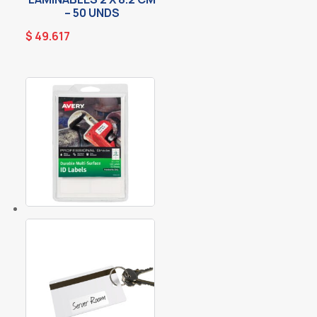
– 50 UNDS
$
49.617