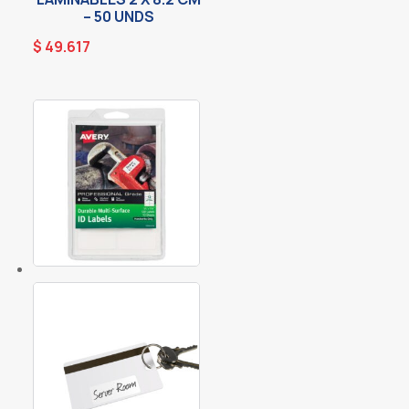
– 50 UNDS
$
49.617