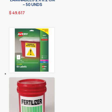
– 50 UNDS
$
49.617