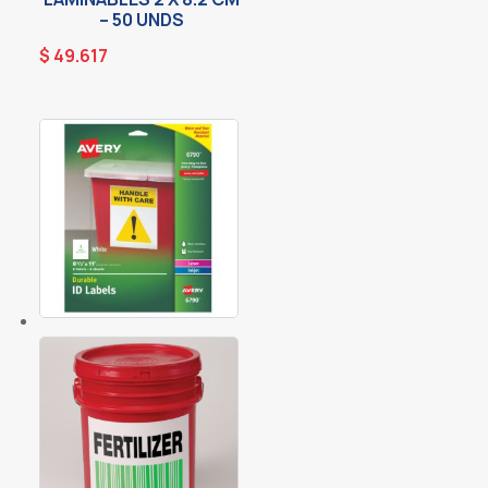
– 50 UNDS
$
49.617