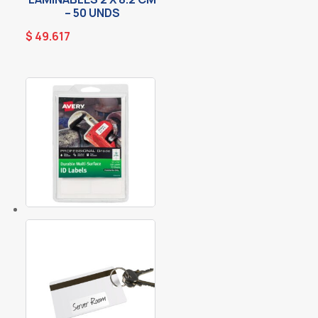
– 50 UNDS
$
49.617