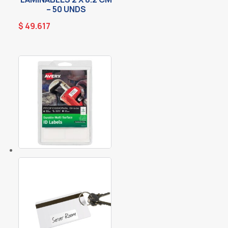
– 50 UNDS
$
49.617