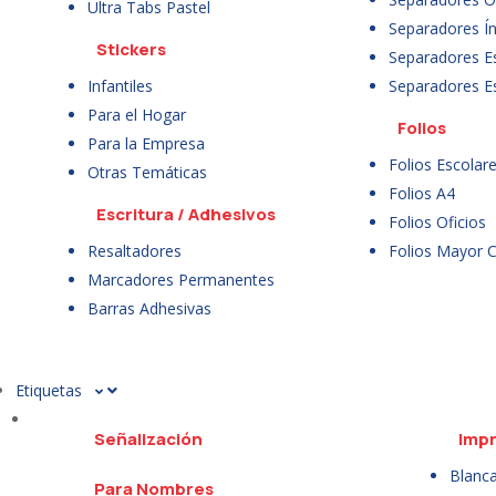
Ultra Tabs Pastel
Separadores Ín
Stickers
Separadores E
Infantiles
Separadores E
Para el Hogar
Folios
Para la Empresa
Folios Escolar
Otras Temáticas
Folios A4
Escritura / Adhesivos
Folios Oficios
Resaltadores
Folios Mayor 
Marcadores Permanentes
Barras Adhesivas
Etiquetas
Señalización
Impr
Blanc
Para Nombres