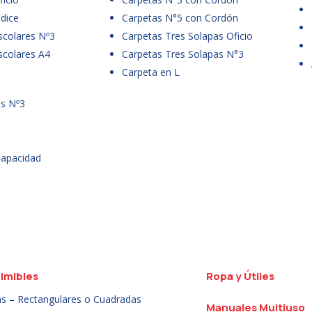
dice
Carpetas N°5 con Cordón
scolares Nº3
Carpetas Tres Solapas Oficio
scolares A4
Carpetas Tres Solapas N°3
Carpeta en L
es Nº3
Capacidad
imibles
Ropa y Útiles
as – Rectangulares o Cuadradas
Manuales Multiuso