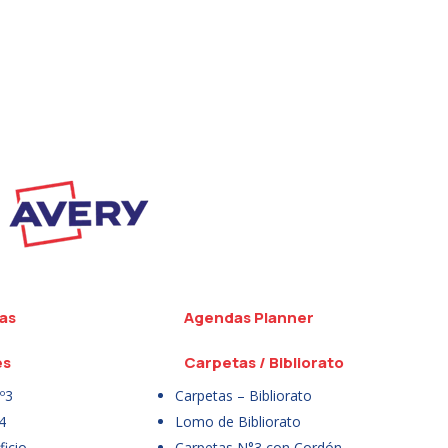
as
Agendas Planner
es
Carpetas / Bibliorato
º3
Carpetas – Bibliorato
4
Lomo de Bibliorato
icio
Carpetas N°3 con Cordón