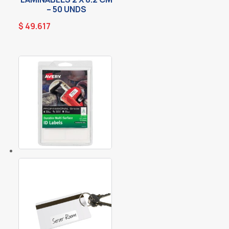
– 50 UNDS
$
49.617