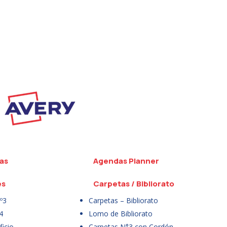
as
Agendas Planner
es
Carpetas / Bibliorato
º3
Carpetas – Bibliorato
4
Lomo de Bibliorato
icio
Carpetas N°3 con Cordón