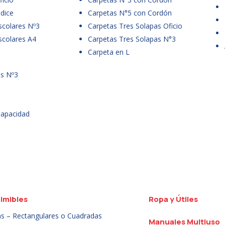
dice
Carpetas N°5 con Cordón
scolares Nº3
Carpetas Tres Solapas Oficio
scolares A4
Carpetas Tres Solapas N°3
Carpeta en L
es Nº3
Capacidad
imibles
Ropa y Útiles
as – Rectangulares o Cuadradas
Manuales Multiuso