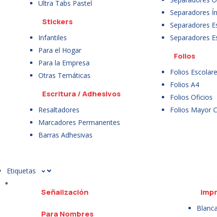
Ultra Tabs Pastel
Separadores Ín
Stickers
Separadores E
Infantiles
Separadores E
Para el Hogar
Folios
Para la Empresa
Folios Escolar
Otras Temáticas
Folios A4
Escritura / Adhesivos
Folios Oficios
Resaltadores
Folios Mayor 
Marcadores Permanentes
Barras Adhesivas
Etiquetas
Señalización
Impr
Blanc
Para Nombres