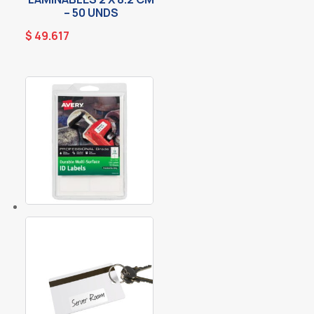
– 50 UNDS
$
49.617