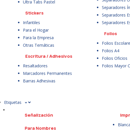
Ultra Tabs Pastel
Separadores Ín
Stickers
Separadores E
Infantiles
Separadores E
Para el Hogar
Folios
Para la Empresa
Folios Escolar
Otras Temáticas
Folios A4
Escritura / Adhesivos
Folios Oficios
Resaltadores
Folios Mayor 
Marcadores Permanentes
Barras Adhesivas
Etiquetas
Señalización
Impr
Blanc
Para Nombres