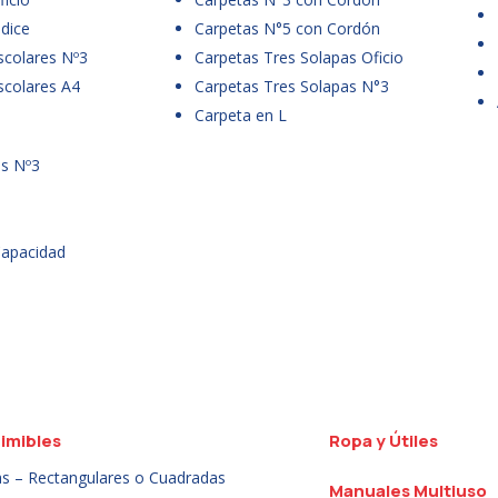
dice
Carpetas N°5 con Cordón
scolares Nº3
Carpetas Tres Solapas Oficio
scolares A4
Carpetas Tres Solapas N°3
Carpeta en L
es Nº3
Capacidad
imibles
Ropa y Útiles
as – Rectangulares o Cuadradas
Manuales Multiuso