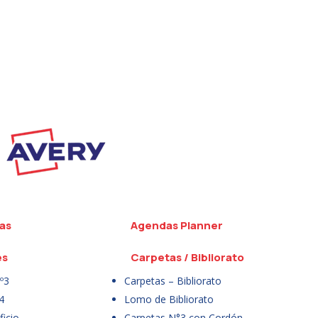
as
Agendas Planner
es
Carpetas / Bibliorato
º3
Carpetas – Bibliorato
4
Lomo de Bibliorato
icio
Carpetas N°3 con Cordón