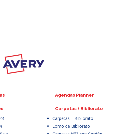
as
Agendas Planner
es
Carpetas / Bibliorato
º3
Carpetas – Bibliorato
4
Lomo de Bibliorato
icio
Carpetas N°3 con Cordón