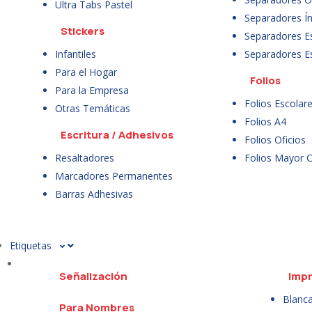
Ultra Tabs Pastel
Separadores Ín
Stickers
Separadores E
Infantiles
Separadores E
Para el Hogar
Folios
Para la Empresa
Folios Escolar
Otras Temáticas
Folios A4
Escritura / Adhesivos
Folios Oficios
Resaltadores
Folios Mayor 
Marcadores Permanentes
Barras Adhesivas
Etiquetas
Señalización
Impr
Blanc
Para Nombres