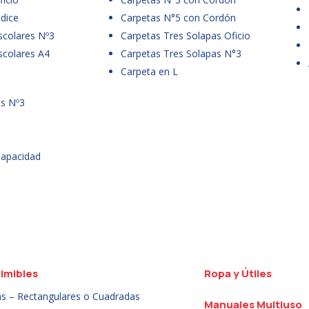
dice
Carpetas N°5 con Cordón
scolares Nº3
Carpetas Tres Solapas Oficio
scolares A4
Carpetas Tres Solapas N°3
Carpeta en L
es Nº3
Capacidad
imibles
Ropa y Útiles
as – Rectangulares o Cuadradas
Manuales Multiuso