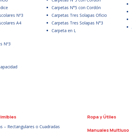
dice
Carpetas N°5 con Cordón
scolares Nº3
Carpetas Tres Solapas Oficio
scolares A4
Carpetas Tres Solapas N°3
Carpeta en L
es Nº3
Capacidad
imibles
Ropa y Útiles
as – Rectangulares o Cuadradas
Manuales Multiuso