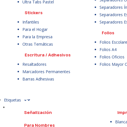
Ultra Tabs Pastel
Separadores Ín
Stickers
Separadores E
Infantiles
Separadores E
Para el Hogar
Folios
Para la Empresa
Folios Escolar
Otras Temáticas
Folios A4
Escritura / Adhesivos
Folios Oficios
Resaltadores
Folios Mayor 
Marcadores Permanentes
Barras Adhesivas
Etiquetas
Señalización
Impr
Blanc
Para Nombres