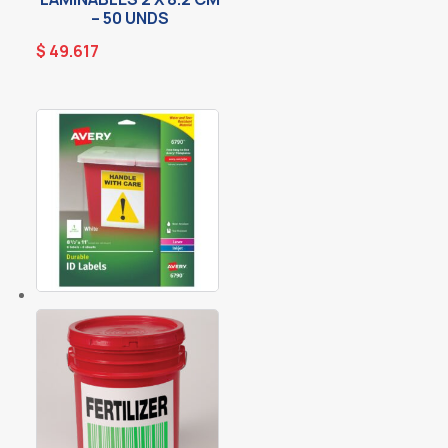
– 50 UNDS
$
49.617