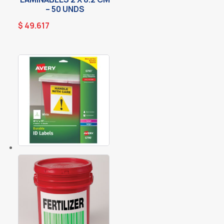
– 50 UNDS
$
49.617