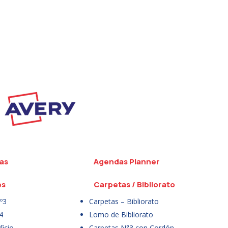
as
Agendas Planner
es
Carpetas / Bibliorato
º3
Carpetas – Bibliorato
4
Lomo de Bibliorato
icio
Carpetas N°3 con Cordón