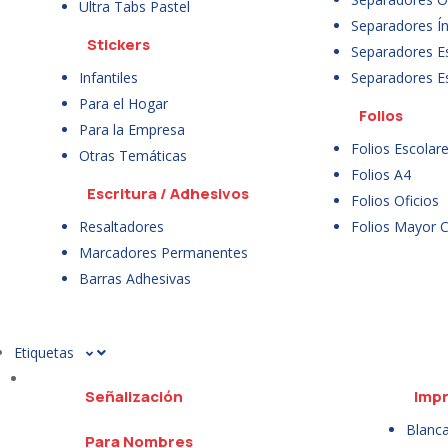
Ultra Tabs Pastel
Separadores Ín
Stickers
Separadores E
Infantiles
Separadores E
Para el Hogar
Folios
Para la Empresa
Folios Escolar
Otras Temáticas
Folios A4
Escritura / Adhesivos
Folios Oficios
Resaltadores
Folios Mayor 
Marcadores Permanentes
Barras Adhesivas
Etiquetas
Señalización
Impr
Blanc
Para Nombres