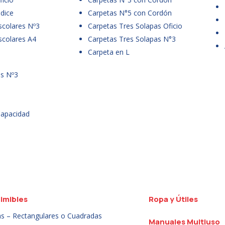
dice
Carpetas N°5 con Cordón
scolares Nº3
Carpetas Tres Solapas Oficio
scolares A4
Carpetas Tres Solapas N°3
Carpeta en L
es Nº3
Capacidad
imibles
Ropa y Útiles
as – Rectangulares o Cuadradas
Manuales Multiuso