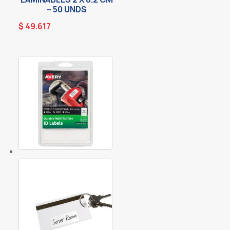
– 50 UNDS
$
49.617