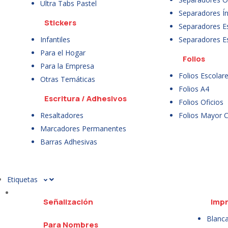
Ultra Tabs Pastel
Separadores Ín
Stickers
Separadores E
Infantiles
Separadores E
Para el Hogar
Folios
Para la Empresa
Folios Escolar
Otras Temáticas
Folios A4
Escritura / Adhesivos
Folios Oficios
Resaltadores
Folios Mayor 
Marcadores Permanentes
Barras Adhesivas
Etiquetas
Señalización
Impr
Blanc
Para Nombres