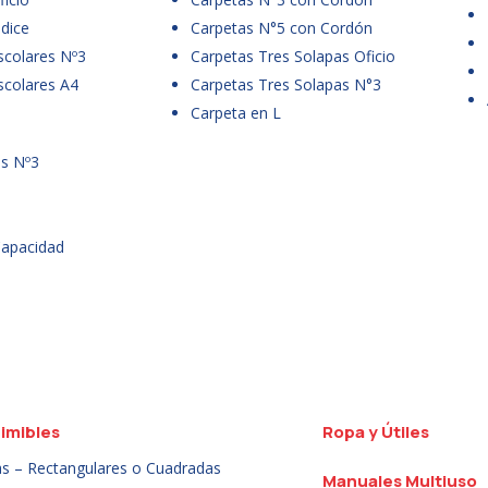
dice
Carpetas N°5 con Cordón
scolares Nº3
Carpetas Tres Solapas Oficio
scolares A4
Carpetas Tres Solapas N°3
Carpeta en L
es Nº3
Capacidad
imibles
Ropa y Útiles
as – Rectangulares o Cuadradas
Manuales Multiuso