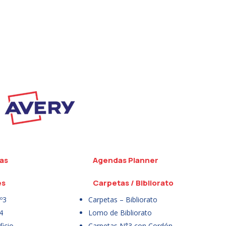
as
Agendas Planner
es
Carpetas / Bibliorato
º3
Carpetas – Bibliorato
4
Lomo de Bibliorato
icio
Carpetas N°3 con Cordón