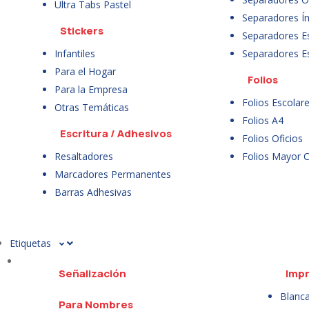
Ultra Tabs Pastel
Separadores Ín
Stickers
Separadores E
Infantiles
Separadores E
Para el Hogar
Folios
Para la Empresa
Folios Escolar
Otras Temáticas
Folios A4
Escritura / Adhesivos
Folios Oficios
Resaltadores
Folios Mayor 
Marcadores Permanentes
Barras Adhesivas
Etiquetas
Señalización
Impr
Blanc
Para Nombres