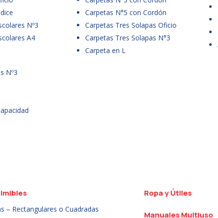
dice
Carpetas N°5 con Cordón
scolares Nº3
Carpetas Tres Solapas Oficio
scolares A4
Carpetas Tres Solapas N°3
Carpeta en L
es Nº3
Capacidad
imibles
Ropa y Útiles
as – Rectangulares o Cuadradas
Manuales Multiuso