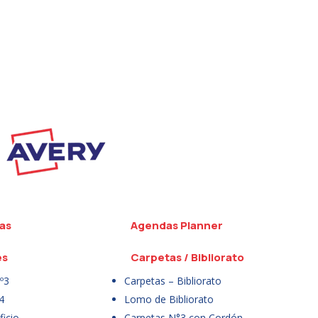
as
Agendas Planner
es
Carpetas / Bibliorato
º3
Carpetas – Bibliorato
4
Lomo de Bibliorato
icio
Carpetas N°3 con Cordón