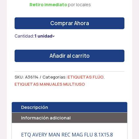
Retiro inmediato
por locales
Comprar Ahora
Cantidad:
1 unidad
ETIQUETAS
Añadir al carrito
MANUALES
ROSA
FLÚO
SKU:
A36114
Categorías:
ETIQUETAS FLÚO
,
8.1x15.8
ETIQUETAS MANUALES MULTIUSO
mm
cantidad
Descripción
Información adicional
ETQ AVERY MAN REC MAG FLU 8.1X15.8