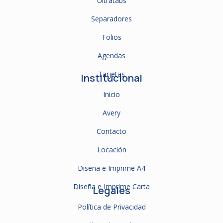
Ultratabs
Separadores
Folios
Agendas
Tarjetas
Institucional
Inicio
Avery
Contacto
Locación
Diseña e Imprime A4
Diseña e Imprime Carta
Legales
Política de Privacidad