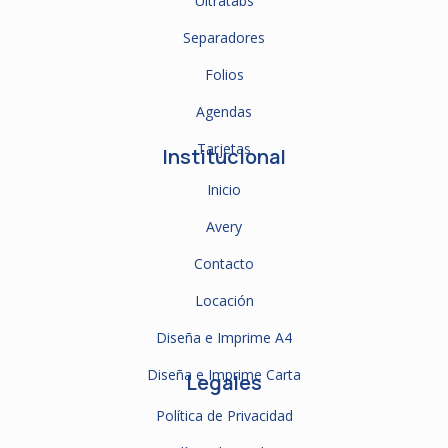
Ultratabs
Separadores
Folios
Agendas
Tarjetas
Institucional
Inicio
Avery
Contacto
Locación
Diseña e Imprime A4
Diseña e Imprime Carta
Legales
Política de Privacidad