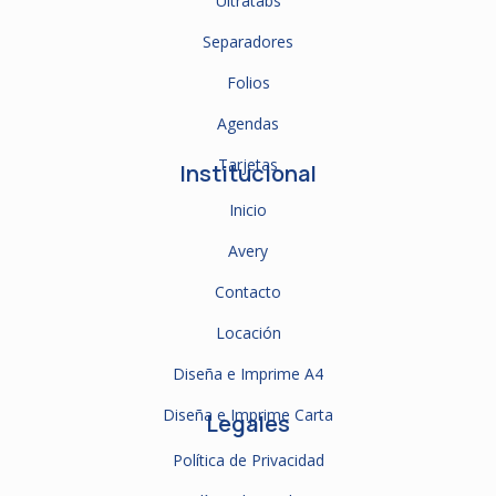
Ultratabs
Separadores
Folios
Agendas
Tarjetas
Institucional
Inicio
Avery
Contacto
Locación
Diseña e Imprime A4
Diseña e Imprime Carta
Legales
Política de Privacidad