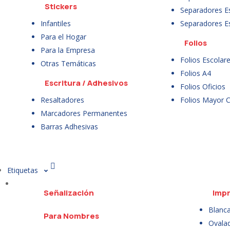
Stickers
Separadores E
Infantiles
Separadores E
Para el Hogar
Folios
Para la Empresa
Folios Escolar
Otras Temáticas
Folios A4
Escritura / Adhesivos
Folios Oficios
Resaltadores
Folios Mayor 
Marcadores Permanentes
Barras Adhesivas
Etiquetas
Señalización
Impr
Blanc
Para Nombres
Ovala