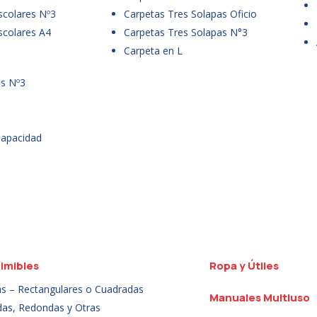
scolares Nº3
Carpetas Tres Solapas Oficio
scolares A4
Carpetas Tres Solapas N°3
Carpeta en L
es Nº3
Capacidad
imibles
Ropa y Útiles
as – Rectangulares o Cuadradas
Manuales Multiuso
das, Redondas y Otras