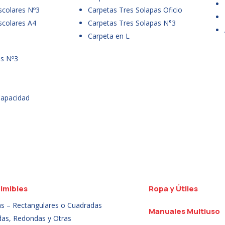
scolares Nº3
Carpetas Tres Solapas Oficio
scolares A4
Carpetas Tres Solapas N°3
Carpeta en L
es Nº3
Capacidad
imibles
Ropa y Útiles
as – Rectangulares o Cuadradas
Manuales Multiuso
das, Redondas y Otras