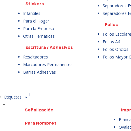
Stickers
Separadores E
Infantiles
Separadores E
Para el Hogar
Folios
Para la Empresa
Folios Escolar
Otras Temáticas
Folios A4
Escritura / Adhesivos
Folios Oficios
Resaltadores
Folios Mayor 
Marcadores Permanentes
Barras Adhesivas
Etiquetas
Señalización
Impr
Blanc
Para Nombres
Ovala